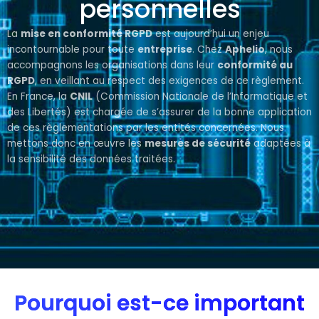
personnelles
La
mise en conformité RGPD
est aujourd’hui un enjeu
incontournable pour toute
entreprise
. Chez
Aphelio
, nous
accompagnons les organisations dans leur
conformité au
RGPD
, en veillant au respect des exigences de ce règlement.
E
n France, la
CNIL
(Commission Nationale de l’Informatique et
des Libertés) est chargée de s’assurer de la bonne application
de ces règlementations par les entités concernées. Nous
mettons donc en œuvre les
mesures de sécurité
adaptées à
la sensibilité des données traitées.
Pourquoi est-ce important