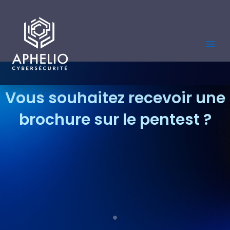
Aller
au
contenu
Vous souhaitez recevoir une
brochure sur le pentest ?